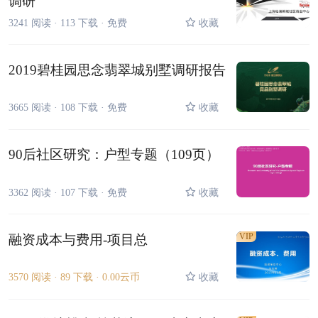
调研
3241 阅读 ·
113 下载 ·
免费
收藏
2019碧桂园思念翡翠城别墅调研报告
3665 阅读 ·
108 下载 ·
免费
收藏
90后社区研究：户型专题（109页）
3362 阅读 ·
107 下载 ·
免费
收藏
VIP
融资成本与费用-项目总
3570 阅读 ·
89 下载 ·
0.00云币
收藏