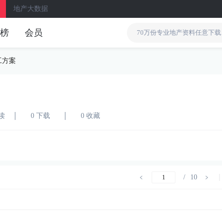
地产大数据
榜
会员
工方案
阅读
0 下载
0 收藏
/
10