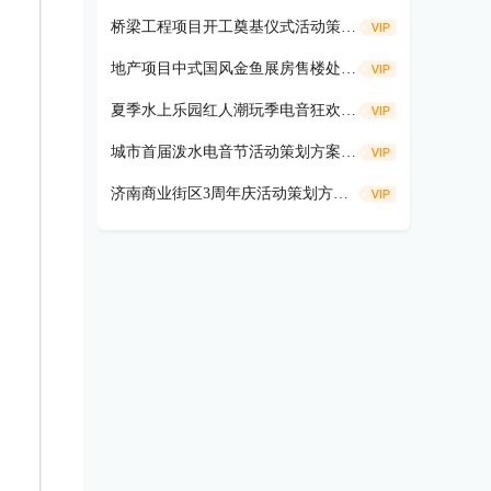
桥梁工程项目开工奠基仪式活动策划方案
地产项目中式国风金鱼展房售楼处示范区开放活动策划方案（遇鉴国风雅境时主题）
夏季水上乐园红人潮玩季电音狂欢活动策划方案
城市首届泼水电音节活动策划方案（盛夏狂欢 电音造浪主题）
济南商业街区3周年庆活动策划方案（共富热爱 不燃不3主题）