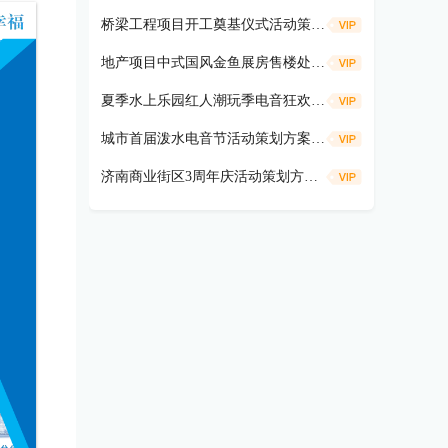
桥梁工程项目开工奠基仪式活动策划方案
地产项目中式国风金鱼展房售楼处示范区开放活动策划方案（遇鉴国风雅境时主题）
夏季水上乐园红人潮玩季电音狂欢活动策划方案
城市首届泼水电音节活动策划方案（盛夏狂欢 电音造浪主题）
济南商业街区3周年庆活动策划方案（共富热爱 不燃不3主题）