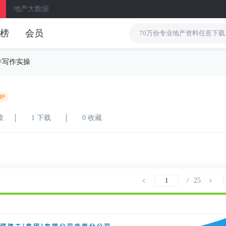
地产大数据
榜
会员
件写作实操
读
1 下载
0 收藏
/
25