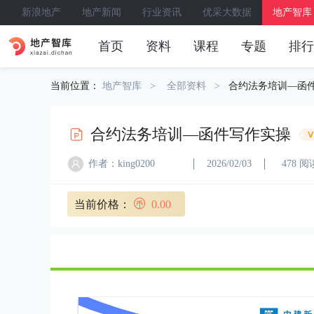
新浪地产
地产新闻
行业资讯
优采大数据
地产智库
首页
资料
课程
专题
排行
当前位置：
地产智库
全部资料
合约法务培训—函
合约法务培训—函件写作实操
作者：king0200
2026/02/03
478 阅
当前价格：
0.00