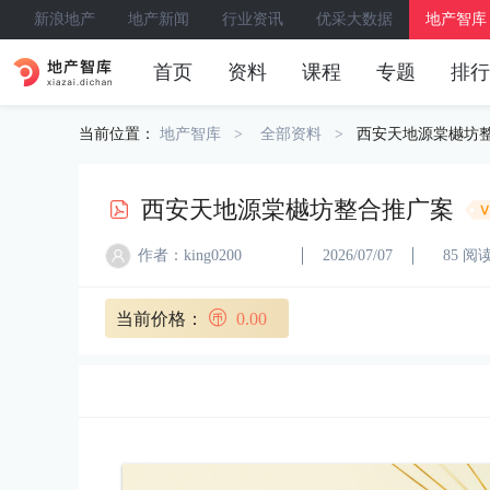
新浪地产
地产新闻
行业资讯
优采大数据
地产智库
首页
资料
课程
专题
排行
当前位置：
地产智库
全部资料
西安天地源棠樾坊
西安天地源棠樾坊整合推广案
作者：king0200
2026/07/07
85 阅
当前价格：
0.00