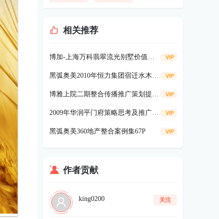
相关推荐
博加-上海万科翡翠流光别墅价值策略91p
黑弧奥美2010年恒力集团宿迁水木清华项目《广告及营销提案》334p
博雅上院二期整合传播推广策划提案104P
2009年华润平门府策略思考及推广181P
黑弧奥美360地产整合案例集67P
作者贡献
king0200
关注