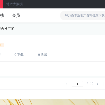
地产大数据
榜
会员
整合推广案
读
0 下载
0 收藏
/
10