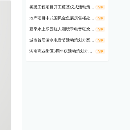
桥梁工程项目开工奠基仪式活动策划方案
地产项目中式国风金鱼展房售楼处示范区开放活动策划方案（遇鉴国风雅境时主题）
夏季水上乐园红人潮玩季电音狂欢活动策划方案
城市首届泼水电音节活动策划方案（盛夏狂欢 电音造浪主题）
济南商业街区3周年庆活动策划方案（共富热爱 不燃不3主题）