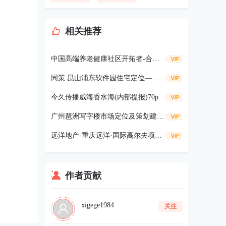
相关推荐
中国高端养老健康社区开拓者-合众“健康谷” 汇报53p
同策:昆山浦东软件园住宅定位—建筑风格135P
今久传播威海香水海(内部提报)70p
广州琶洲写字楼市场定位及策划建议38p
远洋地产-重庆远洋·国际高尔夫项目定位全案381p
作者贡献
xigege1984
关注