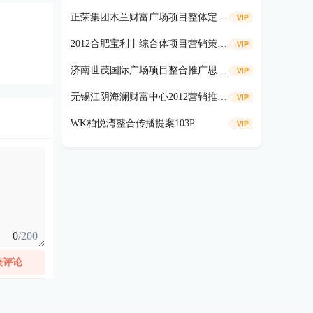
正荣集团木兰财富广场项目整体定位报告194p
2012合肥宝利丰综合体项目营销策划总案353p
济南世茂国际广场项目整合推广思路汇报166p
无锡江阴海澜财富中心2012营销推广方案终155p
WK柏悦湾整合传播提案103P
0
/200
表评论