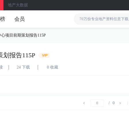
地产大数据
榜
会员
中心项目前期策划报告115P
划报告115P
阅读
24 下载
0 收藏
/
0