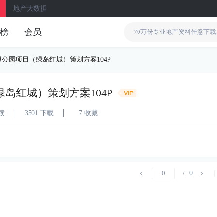
地产大数据
榜
会员
公园项目（绿岛红城）策划方案104P
岛红城）策划方案104P
阅读
3501 下载
7 收藏
/
0