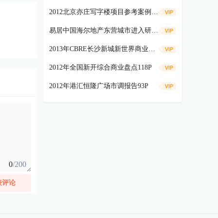
2012北京亦庄写字楼项目参考案例研究(75页)
易居中国海尔地产东营城市进入研究232P
2013年CBRE长沙新城新世界商业项目定位报告142P
2012年全国新开综合商业盘点118P
2012年港汇恒隆广场市调报告93P
0
/200
表评论