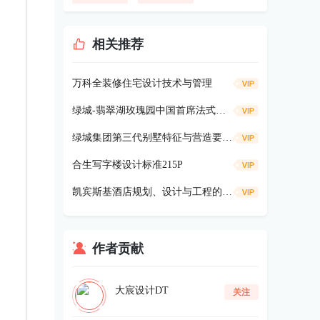
相关推荐
万科全装修住宅设计技术与管理
绿城-翡翠湖玫瑰园中国首席法式合院别墅鉴赏85P
绿城集团第三代别墅特征与营造要点解读（上，共350P）
合生写字楼设计标准215P
凯宾斯基酒店规划、设计与工程的指标方针与标准(06年1月版本）248p
作者贡献
大宸设计DT
关注