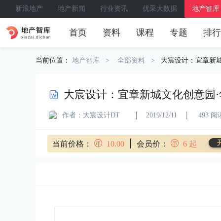
新浪地产
地产新闻
行业资讯
优采大数据
地产智库
首页
资料
课程
专题
排行
当前位置：
地产智库
全部资料
大宸设计：宜章新
大宸设计：宜章新城文化创意园
作者：大宸设计DT
2019/12/11
493 阅
当前价格：
10.00
会员价：
6
起