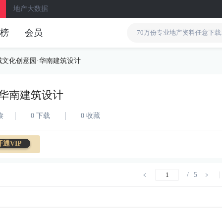
地产大数据
榜
会员
城文化创意园·华南建筑设计
·华南建筑设计
读
0 下载
0 收藏
开通VIP
/
5