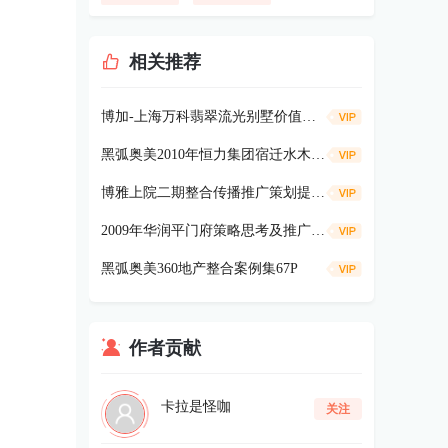
相关推荐
博加-上海万科翡翠流光别墅价值策略91p
黑弧奥美2010年恒力集团宿迁水木清华项目《广告及营销提案》334p
博雅上院二期整合传播推广策划提案104P
2009年华润平门府策略思考及推广181P
黑弧奥美360地产整合案例集67P
作者贡献
卡拉是怪咖
关注