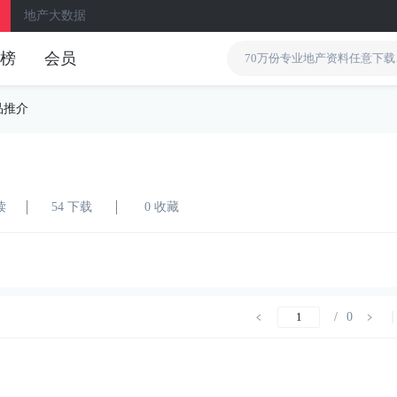
地产大数据
榜
会员
品推介
读
54 下载
0 收藏
/
0