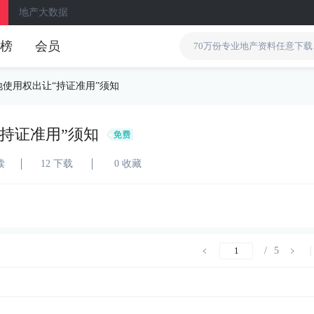
地产大数据
榜
会员
使用权出让“持证准用”须知
持证准用”须知
读
12 下载
0 收藏
/
5