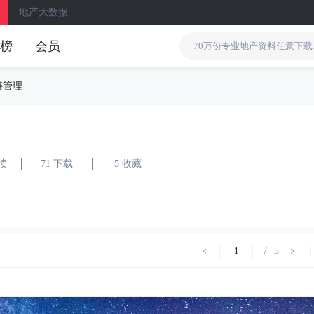
地产大数据
榜
会员
链管理
阅读
71 下载
5 收藏
/
5