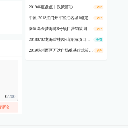
2019年度盘点丨政策篇①
中原-2018江门开平富汇名城1幢定价方案
秦皇岛金梦海湾8号项目营销策划方案
20180702龙海碧桂园·山湖海项目价值梳理及营销工作铺排
2019扬州西区万达广场奠基仪式策划方案
0
/200
表评论