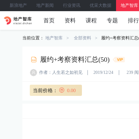
新浪地产
地产新闻
行业资讯
优采大数据
地产智库
首页
资料
课程
专题
排行
当前位置：
地产智库
全部资料
履约+考察资料汇总(5
履约+考察资料汇总(50)
作者：人生若之如初见
2019/12/24
239 
当前价格：
0.00