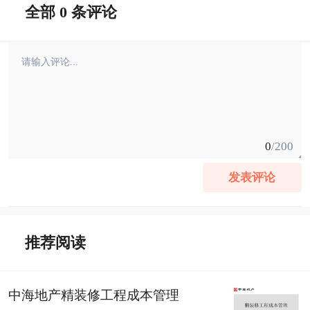
全部 0 条评论
0
/200
发表评论
推荐阅读
中海地产精装修工程成本管理