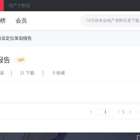
地产大数据
榜
会员
商业定位策划报告
报告
阅读
21 下载
0 收藏
/
5