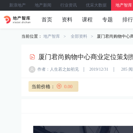
新浪地产
地产新闻
行业资讯
优采大数据
地产智库
首页
资料
课程
专题
排行
当前位置：
地产智库
全部资料
厦门君尚购物中心
厦门君尚购物中心商业定位策划
作者：人生若之如初见
2019/12/31
285 
当前价格：
0.00