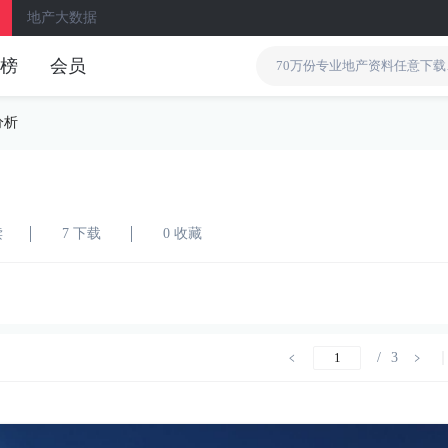
地产大数据
榜
会员
分析
读
7 下载
0 收藏
/
3