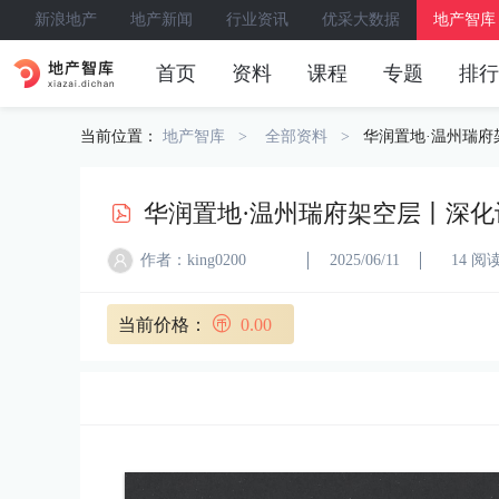
新浪地产
地产新闻
行业资讯
优采大数据
地产智库
首页
资料
课程
专题
排行
当前位置：
地产智库
全部资料
华润置地·温州瑞府
华润置地·温州瑞府架空层丨深化
作者：king0200
2025/06/11
14 阅
当前价格：
0.00