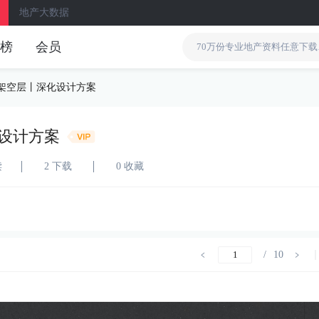
地产大数据
榜
会员
架空层丨深化设计方案
设计方案
读
2 下载
0 收藏
/
10