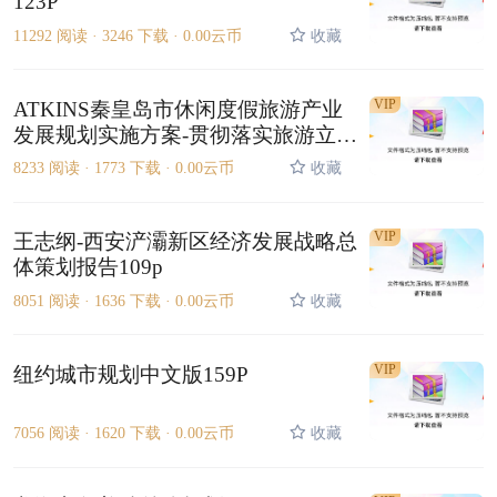
123P
11292 阅读 ·
3246 下载 ·
0.00云币
收藏
VIP
ATKINS秦皇岛市休闲度假旅游产业
发展规划实施方案-贯彻落实旅游立市
发展战略167p
8233 阅读 ·
1773 下载 ·
0.00云币
收藏
VIP
王志纲-西安浐灞新区经济发展战略总
体策划报告109p
8051 阅读 ·
1636 下载 ·
0.00云币
收藏
VIP
纽约城市规划中文版159P
7056 阅读 ·
1620 下载 ·
0.00云币
收藏