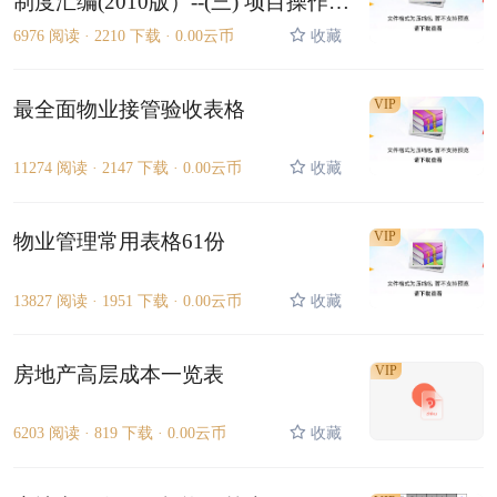
制度汇编(2010版）--(三) 项目操作指
引手册280P
6976 阅读 ·
2210 下载 ·
0.00云币
收藏
VIP
最全面物业接管验收表格
11274 阅读 ·
2147 下载 ·
0.00云币
收藏
VIP
物业管理常用表格61份
13827 阅读 ·
1951 下载 ·
0.00云币
收藏
房地产高层成本一览表
VIP
6203 阅读 ·
819 下载 ·
0.00云币
收藏