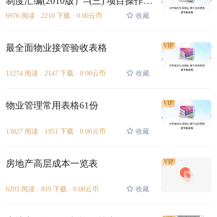
制度汇编(2010版）--(三) 项目操作指
引手册280P
6976 阅读 ·
2210 下载 ·
0.00云币
收藏
VIP
最全面物业接管验收表格
11274 阅读 ·
2147 下载 ·
0.00云币
收藏
VIP
物业管理常用表格61份
13827 阅读 ·
1951 下载 ·
0.00云币
收藏
房地产高层成本一览表
VIP
6203 阅读 ·
819 下载 ·
0.00云币
收藏