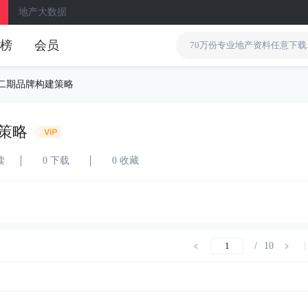
地产大数据
榜
会员
二期品牌构建策略
策略
读
0 下载
0 收藏
/
10