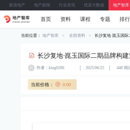
新浪地产
地产新闻
行业资讯
优采大数据
地产智库
首页
资料
课程
专题
排行
当前位置：
地产智库
全部资料
长沙复地·崑玉国际
长沙复地·崑玉国际二期品牌构建
作者：king0200
2025/06/25
448 阅
当前价格：
0.00