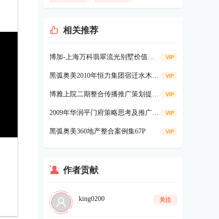
相关推荐
博加-上海万科翡翠流光别墅价值策略91p
黑弧奥美2010年恒力集团宿迁水木清华项目《广告及营销提案》334p
博雅上院二期整合传播推广策划提案104P
2009年华润平门府策略思考及推广181P
黑弧奥美360地产整合案例集67P
作者贡献
king0200
关注