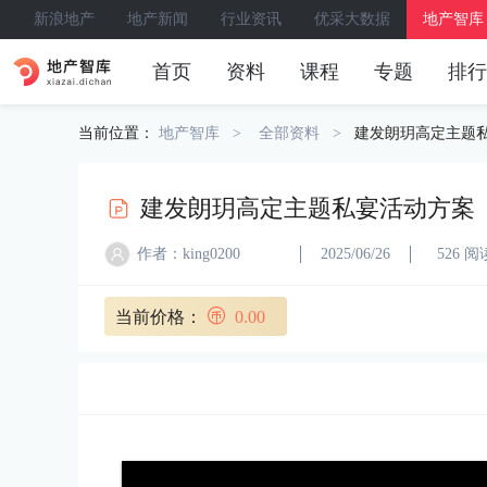
新浪地产
地产新闻
行业资讯
优采大数据
地产智库
首页
资料
课程
专题
排行
当前位置：
地产智库
全部资料
建发朗玥高定主题
建发朗玥高定主题私宴活动方案
作者：king0200
2025/06/26
526 阅
当前价格：
0.00