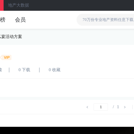
地产大数据
榜
会员
私宴活动方案
读
0 下载
0 收藏
/
1