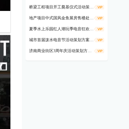
桥梁工程项目开工奠基仪式活动策划方案
地产项目中式国风金鱼展房售楼处示范区开放活动策划方案（遇鉴国风雅境时主题）
夏季水上乐园红人潮玩季电音狂欢活动策划方案
城市首届泼水电音节活动策划方案（盛夏狂欢 电音造浪主题）
济南商业街区3周年庆活动策划方案（共富热爱 不燃不3主题）