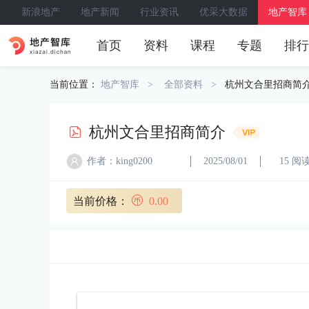
新浪地产
地产新闻
行业资讯
优采大数据
地产智库
首页
资料
课程
专题
排行
当前位置：
地产智库
全部资料
杭州文合里招商简
杭州文合里招商简介
作者：king0200
2025/08/01
15 阅
当前价格：
0.00