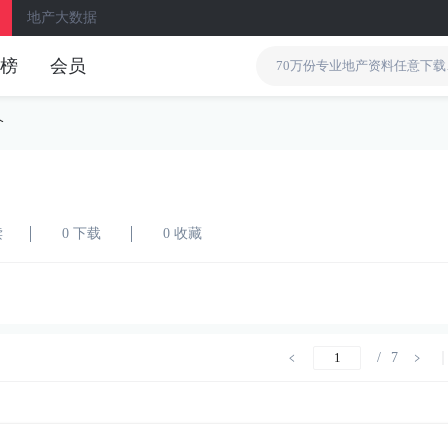
地产大数据
榜
会员
介
读
0 下载
0 收藏
/
7