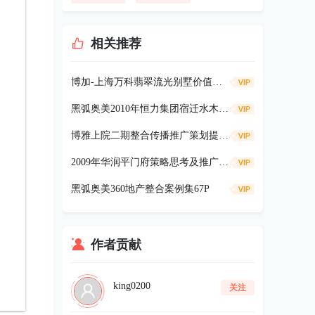
相关推荐
博加-上海万科翡翠流光别墅价值策略91p
黑弧奥美2010年恒力集团宿迁水木清华项目《广告及营销提案》334p
博雅上院二期整合传播推广策划提案104P
2009年华润平门府策略思考及推广181P
黑弧奥美360地产整合案例集67P
作者贡献
king0200
关注