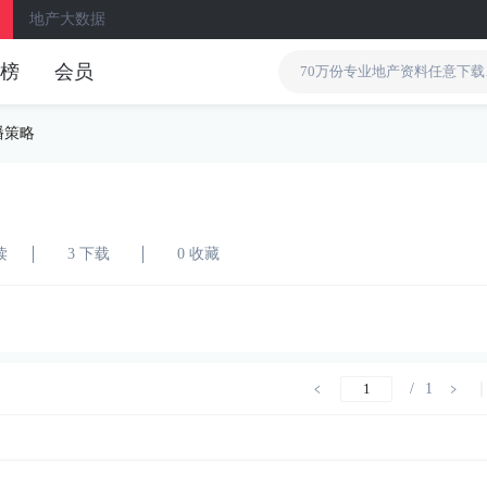
地产大数据
榜
会员
播策略
读
3 下载
0 收藏
/
1