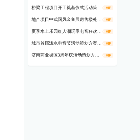
桥梁工程项目开工奠基仪式活动策划方案
地产项目中式国风金鱼展房售楼处示范区开放活动策划方案（遇鉴国风雅境时主题）
夏季水上乐园红人潮玩季电音狂欢活动策划方案
城市首届泼水电音节活动策划方案（盛夏狂欢 电音造浪主题）
济南商业街区3周年庆活动策划方案（共富热爱 不燃不3主题）