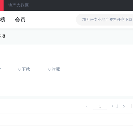
地产大数据
榜
会员
事项
读
0 下载
0 收藏
/
1