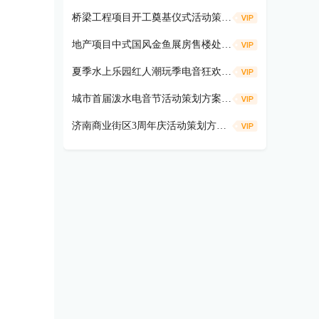
桥梁工程项目开工奠基仪式活动策划方案
地产项目中式国风金鱼展房售楼处示范区开放活动策划方案（遇鉴国风雅境时主题）
夏季水上乐园红人潮玩季电音狂欢活动策划方案
城市首届泼水电音节活动策划方案（盛夏狂欢 电音造浪主题）
济南商业街区3周年庆活动策划方案（共富热爱 不燃不3主题）