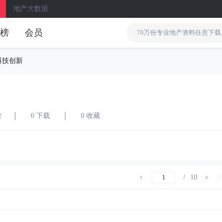
地产大数据
榜
会员
科技创新
读
0 下载
0 收藏
/
10