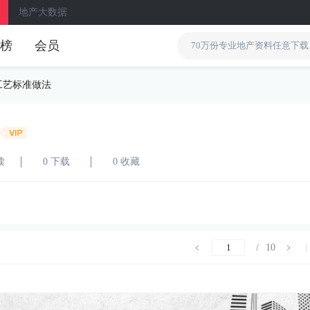
地产大数据
榜
会员
工艺标准做法
读
0 下载
0 收藏
/
10