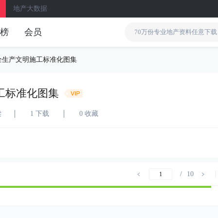
地产大数据
榜
会员
全生产文明施工标准化图集
工标准化图集
读
1 下载
0 收藏
/
10