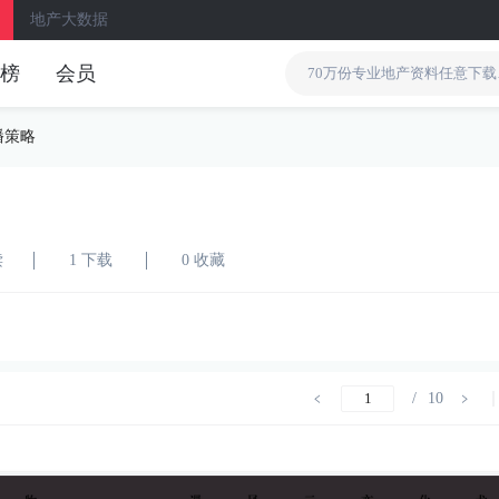
地产大数据
榜
会员
播策略
读
1 下载
0 收藏
/
10