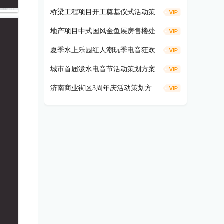
桥梁工程项目开工奠基仪式活动策划方案
地产项目中式国风金鱼展房售楼处示范区开放活动策划方案（遇鉴国风雅境时主题）
夏季水上乐园红人潮玩季电音狂欢活动策划方案
城市首届泼水电音节活动策划方案（盛夏狂欢 电音造浪主题）
济南商业街区3周年庆活动策划方案（共富热爱 不燃不3主题）