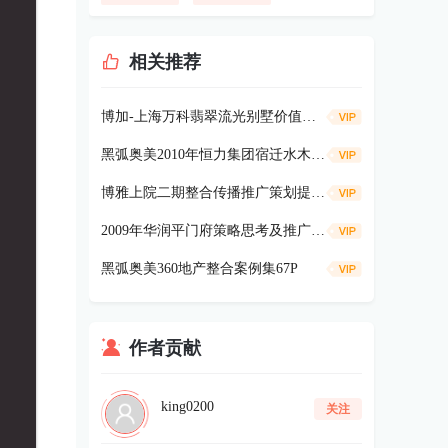
相关推荐
博加-上海万科翡翠流光别墅价值策略91p
黑弧奥美2010年恒力集团宿迁水木清华项目《广告及营销提案》334p
博雅上院二期整合传播推广策划提案104P
2009年华润平门府策略思考及推广181P
黑弧奥美360地产整合案例集67P
作者贡献
king0200
关注