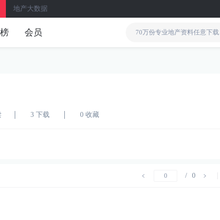
地产大数据
榜
会员
读
3 下载
0 收藏
/
0