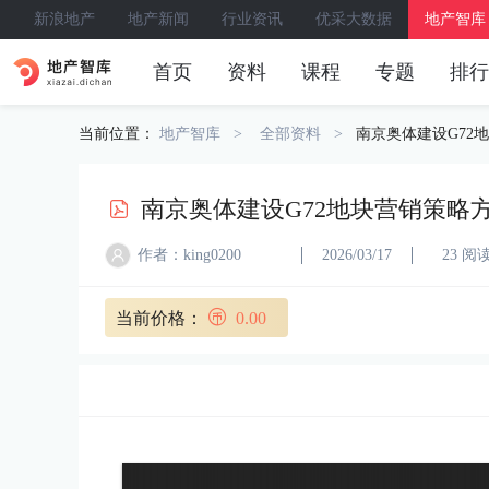
新浪地产
地产新闻
行业资讯
优采大数据
地产智库
首页
资料
课程
专题
排行
当前位置：
地产智库
全部资料
南京奥体建设G72
南京奥体建设G72地块营销策略
作者：king0200
2026/03/17
23 阅
当前价格：
0.00