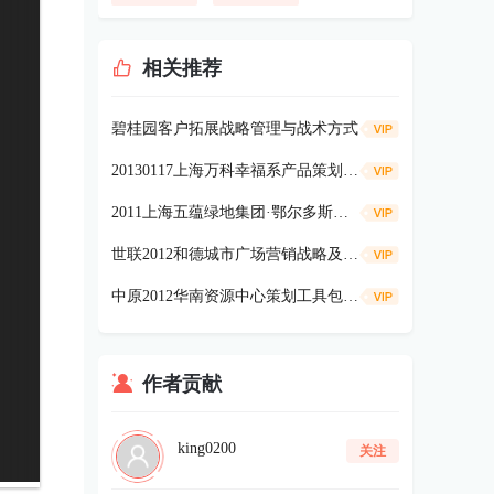
相关推荐
碧桂园客户拓展战略管理与战术方式
20130117上海万科幸福系产品策划内容详细解读64p
2011上海五蕴绿地集团·鄂尔多斯巡展活动方案69p
世联2012和德城市广场营销战略及策略报告108P
中原2012华南资源中心策划工具包78P
作者贡献
king0200
关注