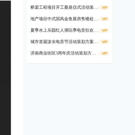
桥梁工程项目开工奠基仪式活动策划方案
地产项目中式国风金鱼展房售楼处示范区开放活动策划方案（遇鉴国风雅境时主题）
夏季水上乐园红人潮玩季电音狂欢活动策划方案
城市首届泼水电音节活动策划方案（盛夏狂欢 电音造浪主题）
济南商业街区3周年庆活动策划方案（共富热爱 不燃不3主题）