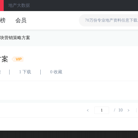
地产大数据
榜
会员
地块营销策略方案
方案
读
1 下载
0 收藏
/
10