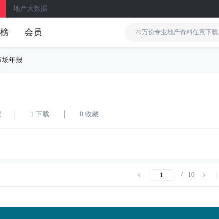
地产大数据
榜
会员
市场年报
读
1 下载
0 收藏
/
10