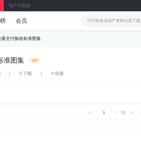
地产大数据
榜
会员
质量交付验收标准图集
标准图集
读
0 下载
0 收藏
/
10