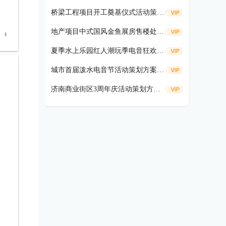
桥梁工程项目开工奠基仪式活动策划方案
地产项目中式国风金鱼展房售楼处示范区开放活动策划方案（遇鉴国风雅境时主题）
夏季水上乐园红人潮玩季电音狂欢活动策划方案
城市首届泼水电音节活动策划方案（盛夏狂欢 电音造浪主题）
济南商业街区3周年庆活动策划方案（共富热爱 不燃不3主题）