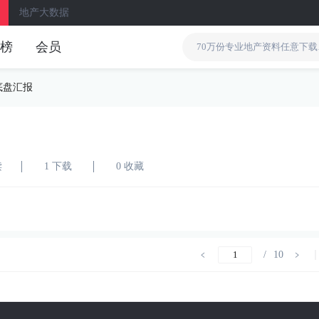
地产大数据
榜
会员
底盘汇报
读
1 下载
0 收藏
/
10