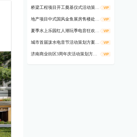
桥梁工程项目开工奠基仪式活动策划方案
地产项目中式国风金鱼展房售楼处示范区开放活动策划方案（遇鉴国风雅境时主题）
夏季水上乐园红人潮玩季电音狂欢活动策划方案
城市首届泼水电音节活动策划方案（盛夏狂欢 电音造浪主题）
济南商业街区3周年庆活动策划方案（共富热爱 不燃不3主题）