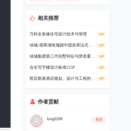
相关推荐
万科全装修住宅设计技术与管理
绿城-翡翠湖玫瑰园中国首席法式合院别墅鉴赏85P
绿城集团第三代别墅特征与营造要点解读（上，共350P）
合生写字楼设计标准215P
凯宾斯基酒店规划、设计与工程的指标方针与标准(06年1月版本）248p
作者贡献
king0200
关注