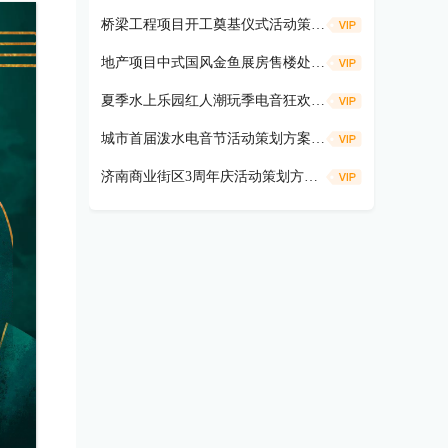
桥梁工程项目开工奠基仪式活动策划方案
地产项目中式国风金鱼展房售楼处示范区开放活动策划方案（遇鉴国风雅境时主题）
夏季水上乐园红人潮玩季电音狂欢活动策划方案
城市首届泼水电音节活动策划方案（盛夏狂欢 电音造浪主题）
济南商业街区3周年庆活动策划方案（共富热爱 不燃不3主题）