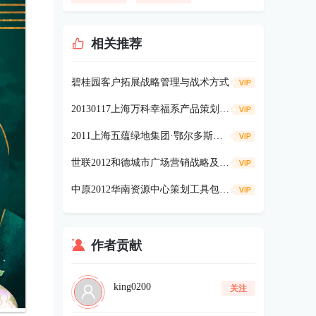
相关推荐
碧桂园客户拓展战略管理与战术方式
20130117上海万科幸福系产品策划内容详细解读64p
2011上海五蕴绿地集团·鄂尔多斯巡展活动方案69p
世联2012和德城市广场营销战略及策略报告108P
中原2012华南资源中心策划工具包78P
作者贡献
king0200
关注