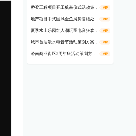
桥梁工程项目开工奠基仪式活动策划方案
地产项目中式国风金鱼展房售楼处示范区开放活动策划方案（遇鉴国风雅境时主题）
夏季水上乐园红人潮玩季电音狂欢活动策划方案
城市首届泼水电音节活动策划方案（盛夏狂欢 电音造浪主题）
济南商业街区3周年庆活动策划方案（共富热爱 不燃不3主题）