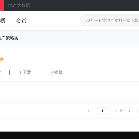
地产大数据
榜
会员
推广策略案
读
1 下载
0 收藏
/
10