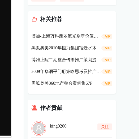
相关推荐
博加-上海万科翡翠流光别墅价值策略91p
黑弧奥美2010年恒力集团宿迁水木清华项目《广告及营销提案》334p
博雅上院二期整合传播推广策划提案104P
2009年华润平门府策略思考及推广181P
黑弧奥美360地产整合案例集67P
作者贡献
king0200
关注