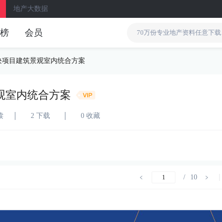
地产大数据
榜
会员
块项目建筑景观室内统合方案
观室内统合方案
读
2 下载
0 收藏
/
10