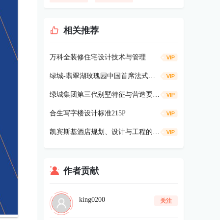
相关推荐
万科全装修住宅设计技术与管理
绿城-翡翠湖玫瑰园中国首席法式合院别墅鉴赏85P
绿城集团第三代别墅特征与营造要点解读（上，共350P）
合生写字楼设计标准215P
凯宾斯基酒店规划、设计与工程的指标方针与标准(06年1月版本）248p
作者贡献
king0200
关注