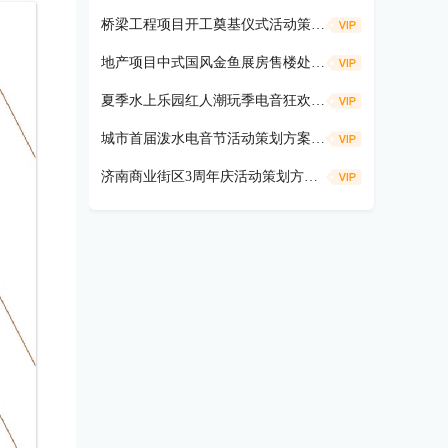
桥梁工程项目开工奠基仪式活动策划方案
地产项目中式国风金鱼展房售楼处示范区开放活动策划方案（遇鉴国风雅境时主题）
夏季水上乐园红人潮玩季电音狂欢活动策划方案
城市首届泼水电音节活动策划方案（盛夏狂欢 电音造浪主题）
济南商业街区3周年庆活动策划方案（共富热爱 不燃不3主题）