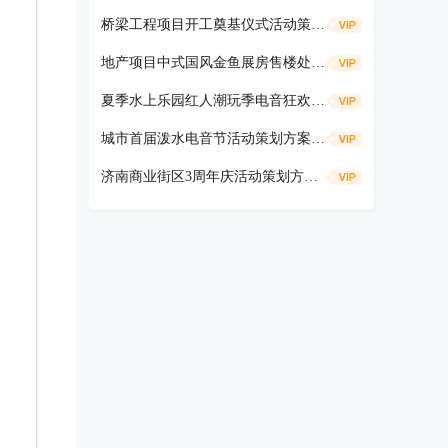
桥梁工程项目开工奠基仪式活动策划方案
地产项目中式国风金鱼展房售楼处示范区开放活动策划方案（遇鉴国风雅境时主题）
夏季水上乐园红人潮玩季电音狂欢活动策划方案
城市首届泼水电音节活动策划方案（盛夏狂欢 电音造浪主题）
济南商业街区3周年庆活动策划方案（共富热爱 不燃不3主题）