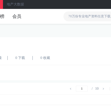
地产大数据
榜
会员
读
0 下载
0 收藏
/
10