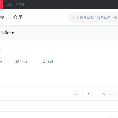
地产大数据
榜
会员
报告68p
阅读
23 下载
2 收藏
/
5