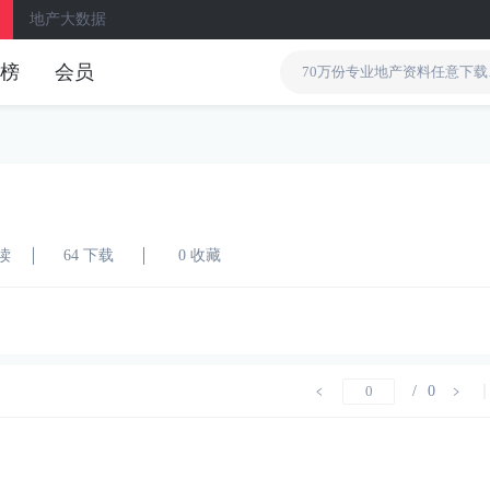
地产大数据
榜
会员
阅读
64 下载
0 收藏
/
0