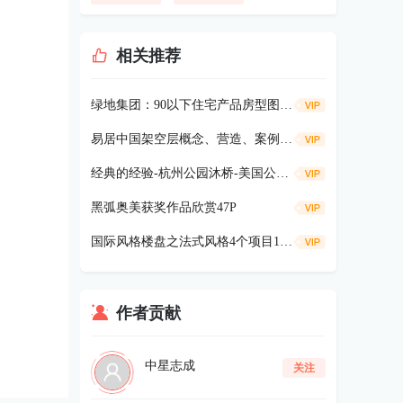
相关推荐
绿地集团：90以下住宅产品房型图册70P
易居中国架空层概念、营造、案例、商业价值分析
经典的经验-杭州公园沐桥-美国公寓94p
黑弧奥美获奖作品欣赏47P
国际风格楼盘之法式风格4个项目165P (17)
作者贡献
中星志成
关注