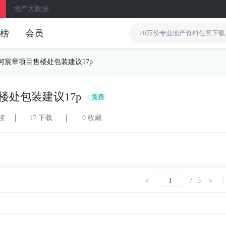
地产大数据
榜
会员
河宸章项目售楼处包装建议17p
楼处包装建议17p
阅读
17 下载
0 收藏
/
5