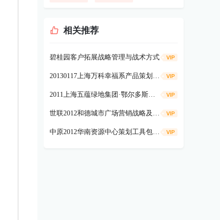
相关推荐
碧桂园客户拓展战略管理与战术方式
20130117上海万科幸福系产品策划内容详细解读64p
2011上海五蕴绿地集团·鄂尔多斯巡展活动方案69p
世联2012和德城市广场营销战略及策略报告108P
中原2012华南资源中心策划工具包78P