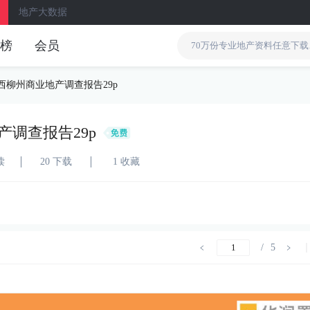
地产大数据
榜
会员
广西柳州商业地产调查报告29p
产调查报告29p
读
20 下载
1 收藏
/
5