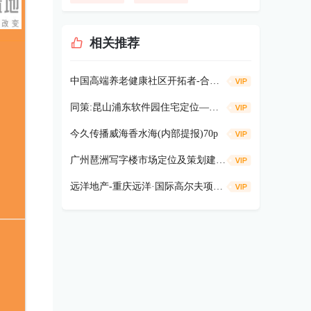
相关推荐
中国高端养老健康社区开拓者-合众“健康谷” 汇报53p
同策:昆山浦东软件园住宅定位—建筑风格135P
今久传播威海香水海(内部提报)70p
广州琶洲写字楼市场定位及策划建议38p
远洋地产-重庆远洋·国际高尔夫项目定位全案381p