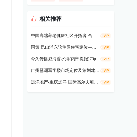
相关推荐
中国高端养老健康社区开拓者-合众“健康谷” 汇报53p
同策:昆山浦东软件园住宅定位—建筑风格135P
今久传播威海香水海(内部提报)70p
广州琶洲写字楼市场定位及策划建议38p
远洋地产-重庆远洋·国际高尔夫项目定位全案381p