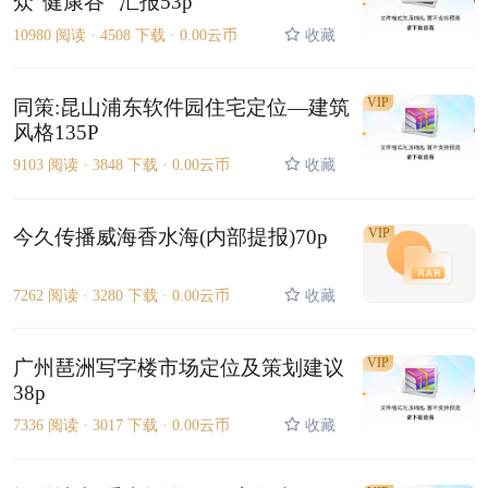
众“健康谷” 汇报53p
10980 阅读 ·
4508 下载 ·
0.00云币
收藏
VIP
同策:昆山浦东软件园住宅定位—建筑
风格135P
9103 阅读 ·
3848 下载 ·
0.00云币
收藏
今久传播威海香水海(内部提报)70p
VIP
7262 阅读 ·
3280 下载 ·
0.00云币
收藏
VIP
广州琶洲写字楼市场定位及策划建议
38p
7336 阅读 ·
3017 下载 ·
0.00云币
收藏