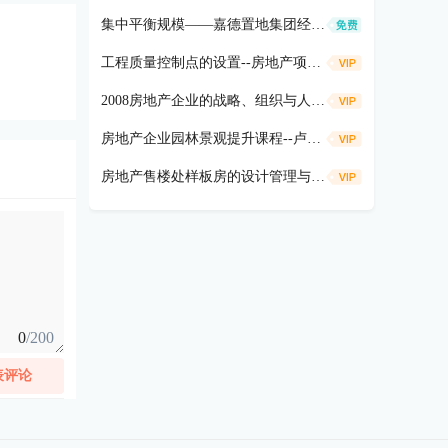
集中平衡规模——嘉德置地集团经营制胜的三大法宝5p
工程质量控制点的设置--房地产项目工程质量缺陷及对策99P
2008房地产企业的战略、组织与人227p
房地产企业园林景观提升课程--卢卓君141p
房地产售楼处样板房的设计管理与运用101p
0
/200
表评论