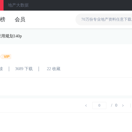
地产大数据
榜
会员
用规划140p
阅读
3689 下载
22 收藏
/
0