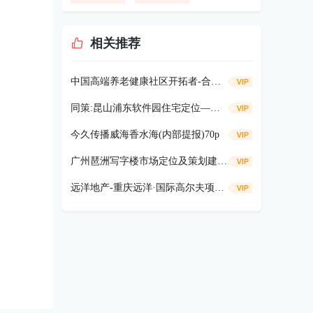
相关推荐
中国高端养老健康社区开拓者-合众“健康谷” 汇报53p
同策:昆山浦东软件园住宅定位—建筑风格135P
今久传播威海香水海(内部提报)70p
广州琶洲写字楼市场定位及策划建议38p
远洋地产-重庆远洋·国际高尔夫项目定位全案381p