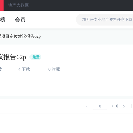
地产大数据
榜
会员
墅项目定位建议报告62p
报告62p
读
4 下载
0 收藏
/
0