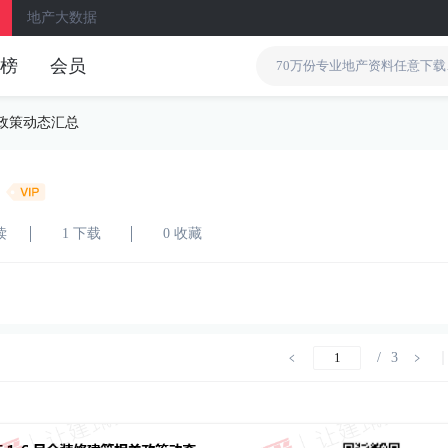
地产大数据
榜
会员
装修政策动态汇总
读
1 下载
0 收藏
/
3