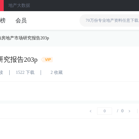
地产大数据
榜
会员
海房地产市场研究报告203p
究报告203p
阅读
1522 下载
2 收藏
/
0