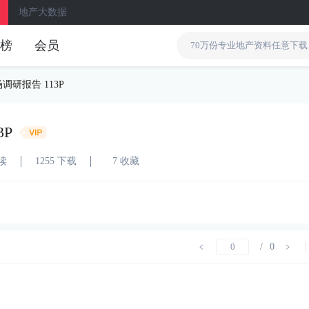
地产大数据
榜
会员
调研报告 113P
3P
阅读
1255 下载
7 收藏
/
0