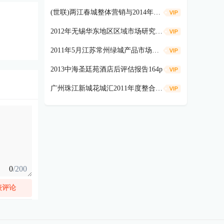
(世联)两江春城整体营销与2014年目标达成174p
2012年无锡华东地区区域市场研究报告285p
2011年5月江苏常州绿城产品市场专题研究报告_157页_尚美佳
2013中海圣廷苑酒店后评估报告164p
广州珠江新城花城汇2011年度整合传播121p
0
/200
表评论