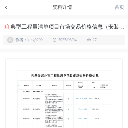
首页
资料详情
典型工程量清单项目市场交易价格信息（安装专业）
作者：king0200
2025/06/04
27