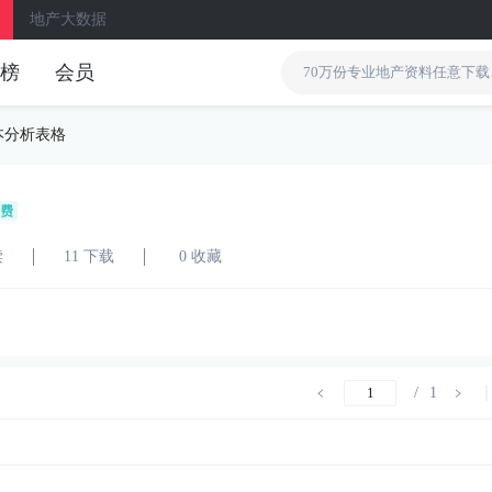
地产大数据
榜
会员
本分析表格
读
11 下载
0 收藏
/
1